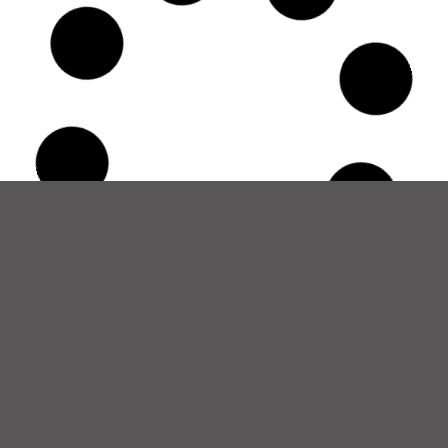
Funciones clave de un traductor de
quechua y otras lenguas originarias en
el Perú
6 de agosto de 2025
No hay comentarios
Los traductores de quechua y otras lenguas
originarias cumplen un rol vital en salud,
educación y participación ciudadana. Descubre
sus funciones clave y cómo ayudan a conectar
culturas en el Perú.