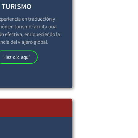
TURISMO
xperiencia en traducción y
ión en turismo facilita una
 efectiva, enriqueciendo la
ncia del viajero global.
Haz clic aquí