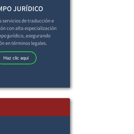
MPO JURÍDICO
servicios de traducción e
ión con alta especialización
mpo jurídico, asegurando
ón en términos legales.
Haz clic aquí