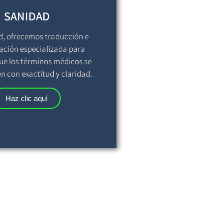
SANIDAD
d, ofrecemos traducción e
tación especializada para
ue los términos médicos se
 con exactitud y claridad.
Haz clic aquí