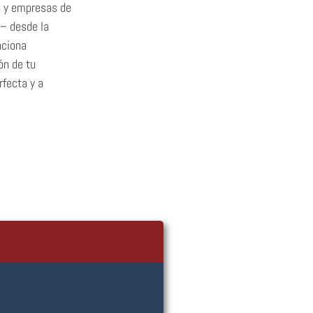
s y empresas de
 – desde la
nciona
ón de tu
fecta y a