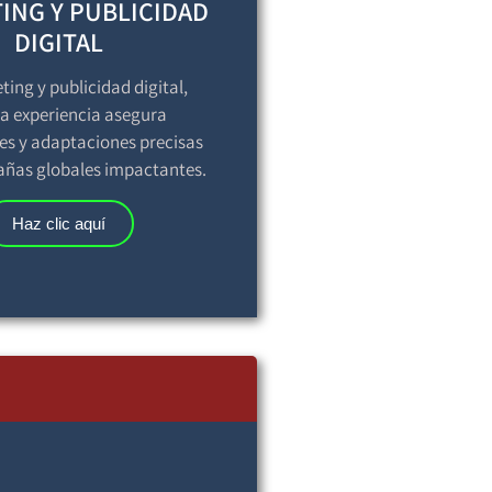
ING Y PUBLICIDAD
DIGITAL
ing y publicidad digital,
a experiencia asegura
es y adaptaciones precisas
ñas globales impactantes.
Haz clic aquí