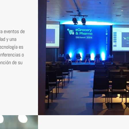
ra eventos de
dad y una
ecnología es
onferencias o
ención de su