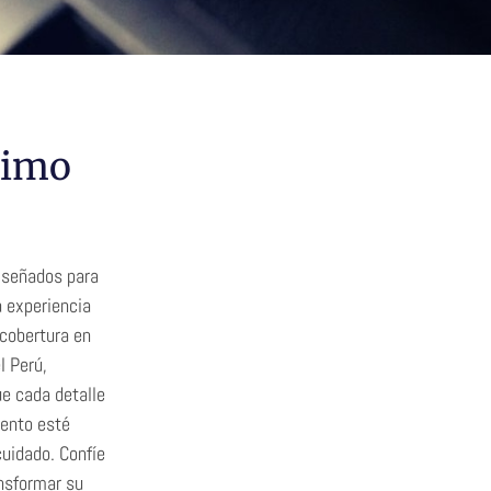
ximo
iseñados para
a experiencia
 cobertura en
l Perú,
e cada detalle
vento esté
uidado. Confíe
nsformar su