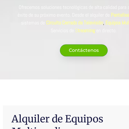
Ofrecemos soluciones tecnológicas de alta calidad para 
éxito de su próximo evento.
Desde el alquiler de
Pantalla
sistemas de
Circuito Cerrado de Televisión
,
Equipos Mul
Servicios de
S
treaming
en directo.
Contáctenos
Alquiler de Equipos