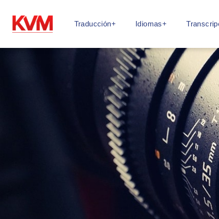
Traducción+
Idiomas+
Transcrip