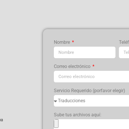
Nombre
Telé
Correo electrónico
Servicio Requerido (porfavor elegir)
Sube tus archivos aquí:
ha