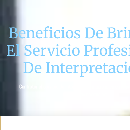
Beneficios De Br
El Servicio Profes
De Interpretac
Contratar el servicio de intérpretes profesionales en idi
una serie de beneficios: