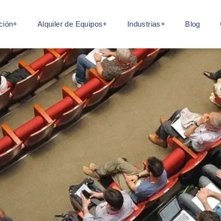
ción+
Alquiler de Equipos+
Industrias+
Blog