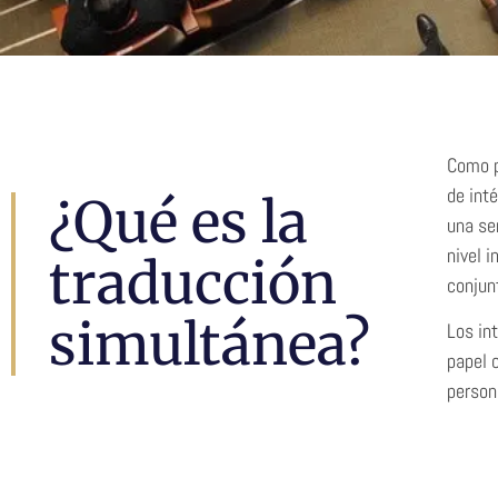
Intérpretes
Como p
de int
¿Qué es la
Simultáneo
una se
nivel 
traducción
conjun
simultánea?
Los in
papel 
person