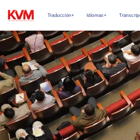
Traducción+
Idiomas+
Transcrip