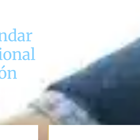
indar
ional
ión
omas ofrece