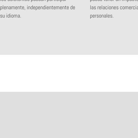
plenamente, independientemente de
las relaciones comerci
su idioma.
personales.