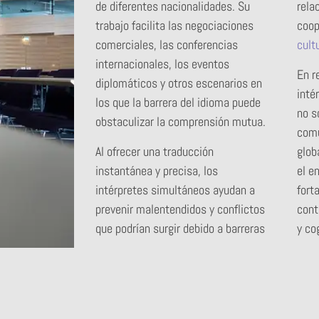
de diferentes nacionalidades. Su
rela
trabajo facilita las negociaciones
coop
comerciales, las conferencias
cult
internacionales, los eventos
En r
diplomáticos y otros escenarios en
inté
los que la barrera del idioma puede
no s
obstaculizar la comprensión mutua.
comu
Al ofrecer una traducción
glob
instantánea y precisa, los
el e
intérpretes simultáneos ayudan a
fort
prevenir malentendidos y conflictos
cont
que podrían surgir debido a barreras
y co