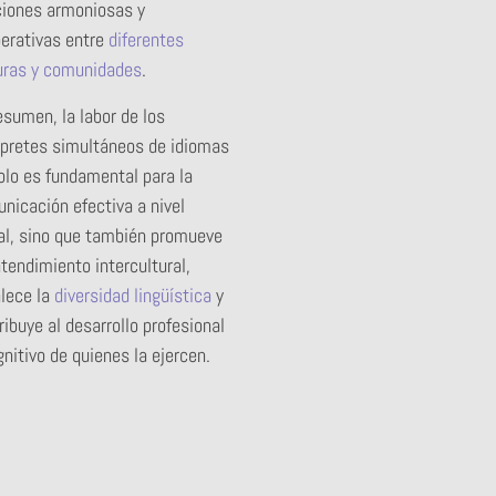
ciones armoniosas y
erativas entre
diferentes
uras y comunidades
.
esumen, la labor de los
rpretes simultáneos de idiomas
olo es fundamental para la
nicación efectiva a nivel
al, sino que también promueve
ntendimiento intercultural,
alece la
diversidad lingüística
y
ribuye al desarrollo profesional
gnitivo de quienes la ejercen.