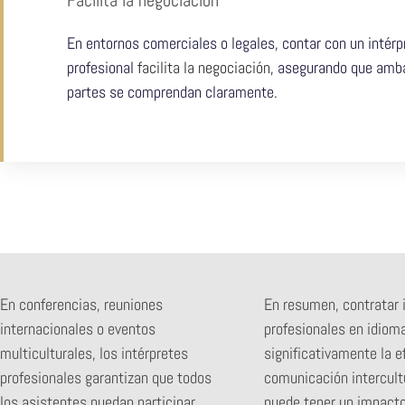
En entornos comerciales o legales, contar con un intérp
profesional
facilita la negociación
, asegurando que amb
partes se comprendan claramente.
En conferencias, reuniones
En resumen, contratar 
internacionales o eventos
profesionales en idiom
multiculturales, los intérpretes
significativamente la ef
profesionales garantizan que todos
comunicación intercultu
los asistentes puedan participar
puede tener un impacto