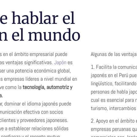
e hablar el
en el mundo
s en el ámbito empresarial puede
Algunas de las ventaj
as ventajas significativas.
Japón
es
1. Facilita la comunic
ser una potencia económica global,
japonés en el Perú pu
 empresas líderes a nivel mundial en
lingüístico, facilitand
ave como la
tecnología, automotriz y
personas de habla jap
a.
cual es esencial para
ar, dominar el idioma japonés puede
turismo, intercambios 
comunicación efectiva con socios
clientes y proveedores japoneses.
2. Apoyo en el ámbito 
ye a establecer relaciones sólidas
empresas peruanas qu
 confianza y el respeto mutuo,