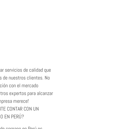
r servicios de calidad que
s de nuestros clientes. No
ación con el mercado
stros expertos para alcanzar
empresa merece!
NTE CONTAR CON UN
O EN PERÚ?
 de coreano en Perú es