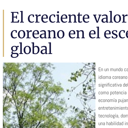
El creciente valo
coreano en el esc
global
En un mundo ca
idioma coreano 
significativa d
como potencia 
economía pujant
entretenimiento
tecnología, dom
una habilidad i