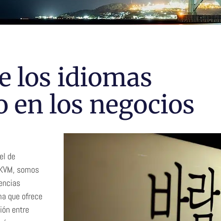
e los idiomas
o en los negocios
el de
n KVM, somos
encias
ma que ofrece
ión entre