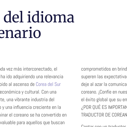
r del idioma
enario
da vez más interconectado, el
comprometidos en brinda
ha ido adquiriendo una relevancia
superen las expectativa
ebido al ascenso de
Corea del Sur
deje al azar la comunic
económica y cultural. Con una
coreano. ¡Confíe en nue
e, una vibrante industria del
el éxito global que su 
 y una influencia creciente en la
¿POR QUÉ ES IMPORTA
inar el coreano se ha convertido en
TRADUCTOR DE COREAN
nvaluable para aquellos que buscan
Contar con un traductor