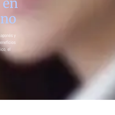
 en
ano
 japonés y
eneficios
ico, el