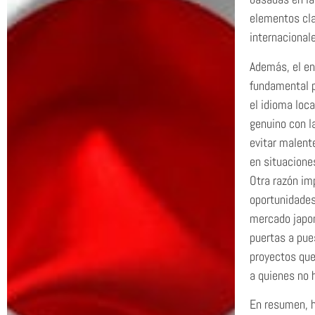
elementos cla
internacional
Además, el en
fundamental p
el idioma loc
genuino con l
evitar malent
en situacione
Otra razón im
oportunidades
mercado japon
puertas a pue
proyectos que
a quienes no 
En resumen, h