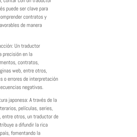
, contar con un traductor
és puede ser clave para
comprender contratos y
favorables de manera
ucción: Un traductor
a precisión en la
umentos, contratos,
ginas web, entre otros,
 o errores de interpretación
secuencias negativas.
tura japonesa: A través de la
terarios, películas, series,
, entre otros, un traductor de
ribuye a difundir la rica
 país, fomentando la