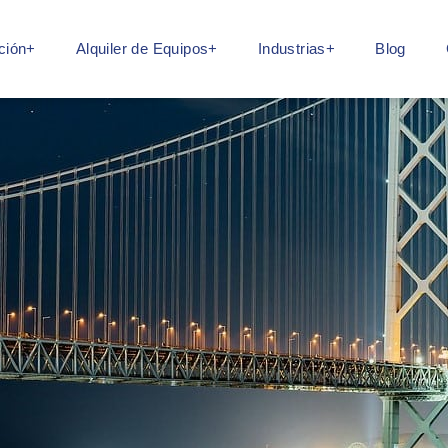
ción+
Alquiler de Equipos+
Industrias+
Blog