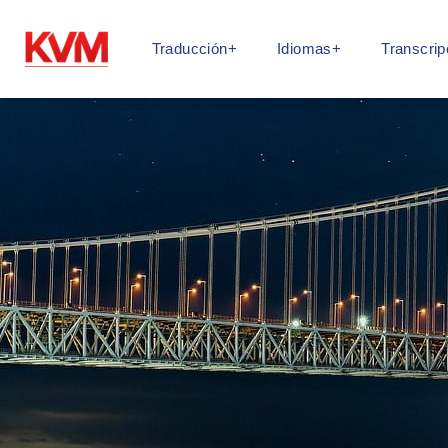
Traducción+
Idiomas+
Transcrip