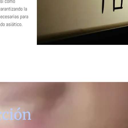
así como
garantizando la
do asiático.
cción