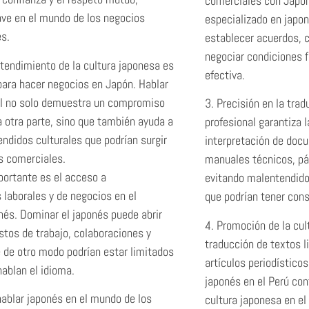
comerciales con Japón
ve en el mundo de los negocios
especializado en japon
es.
establecer acuerdos, 
negociar condiciones 
tendimiento de la cultura japonesa es
efectiva.
ara hacer negocios en Japón. Hablar
al no solo demuestra un compromiso
3. Precisión en la trad
a otra parte, sino que también ayuda a
profesional garantiza l
endidos culturales que podrían surgir
interpretación de doc
s comerciales.
manuales técnicos, pá
portante es el acceso a
evitando malentendidos
 laborales y de negocios en el
que podrían tener con
és. Dominar el japonés puede abrir
4. Promoción de la cul
stos de trabajo, colaboraciones y
traducción de textos li
 de otro modo podrían estar limitados
artículos periodísticos
hablan el idioma.
japonés en el Perú cont
ablar japonés en el mundo de los
cultura japonesa en el