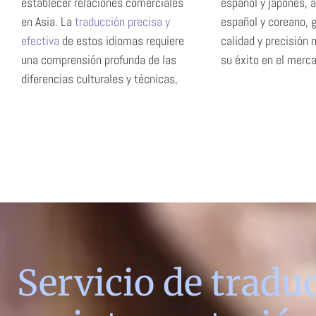
establecer relaciones comerciales
español y japonés, 
en Asia. La
traducción precisa y
español y coreano, 
efectiva
de estos idiomas requiere
calidad y precisión necesarias para
una comprensión profunda de las
su éxito en el merca
diferencias culturales y técnicas,
Servicio de tradu