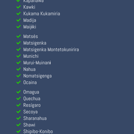
Kapanawa
Kawki
Kukama Kukamiria
Madija
Maijɨki
Matsés
Matsigenka
Matsigenka Montetokunirira
Munichi
Murui-Muinanɨ
Nahua
Nomatsigenga
Ocaina
Omagua
Quechua
Resígaro
Secoya
Sharanahua
Shawi
Shipibo-Konibo