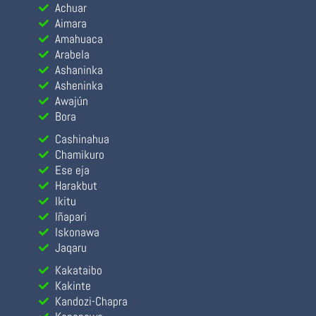
Achuar
Aimara
Amahuaca
Arabela
Ashaninka
Asheninka
Awajún
Bora
Cashinahua
Chamikuro
Ese eja
Harakbut
Ikitu
Iñapari
Iskonawa
Jaqaru
Kakataibo
Kakinte
Kandozi-Chapra