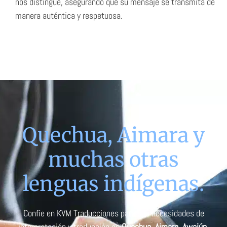
nos distingue, asegurando que su mensaje se transmita de
manera auténtica y respetuosa.
Quechua, Aimara y
muchas otras
lenguas indígenas.
Confíe en KVM Traducciones para sus necesidades de
interpretación y traducción en
Quechua
,
Aimara
,
Awajún
,