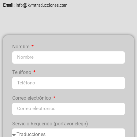
Email:
info@kvmtraducciones.com
Nombre
Teléfono
Correo electrónico
Servicio Requerido (porfavor elegir)