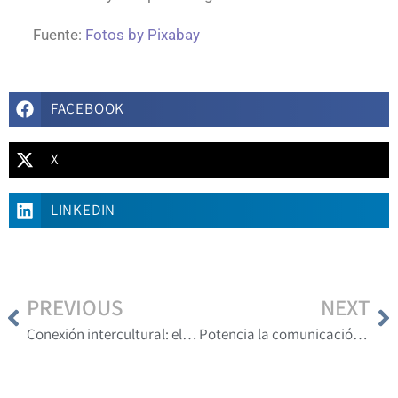
Fuente:
Fotos by Pixabay
FACEBOOK
X
LINKEDIN
PREVIOUS
NEXT
Conexión intercultural: el papel crucial de un traductor quechua en Perú
Potencia la comunicación global con traducciones en chino mandarín