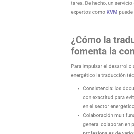
tarea. De hecho, un servici
expertos como
KVM
puede m
¿Cómo la trad
fomenta la co
Para impulsar el desarrollo 
energético la traducción téc
Consistencia: los doc
con exactitud para evi
en el sector energétic
Colaboración multifunc
general colaboran en p
profesionales de varios