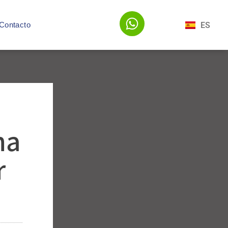
ES
Contacto
na
r