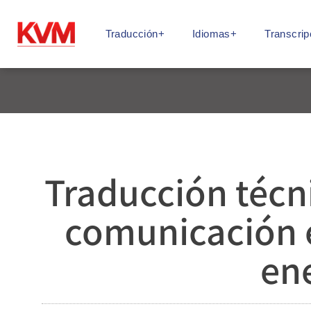
Traducción+
Idiomas+
Transcrip
Traducción técni
comunicación e
en