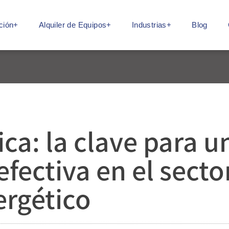
ción+
Alquiler de Equipos+
Industrias+
Blog
ca: la clave para u
fectiva en el secto
ergético