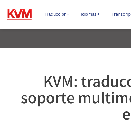
Traducción+
Idiomas+
Transcrip
KVM: traducc
soporte multim
e