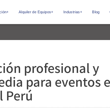
ción+
Alquiler de Equipos+
Industrias+
Blog
ión profesional y
edia para eventos 
l Perú