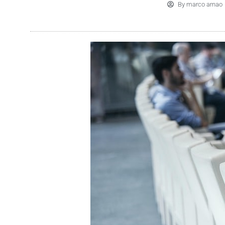
By
marco arnao