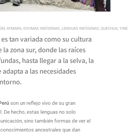
ÚN
,
AYMARA
,
IDIOMAS INDÍGENAS
,
LENGUAS INDÍGENAS
,
QUECHUA
,
YINE
 es tan variada como su cultura
 la zona sur, donde las raíces
ndas, hasta llegar a la selva, la
e adapta a las necesidades
entorno.
 Perú
son un reflejo vivo de su gran
al. De hecho, estas lenguas no solo
nicación, sino también formas de ver el
y conocimientos ancestrales que dan