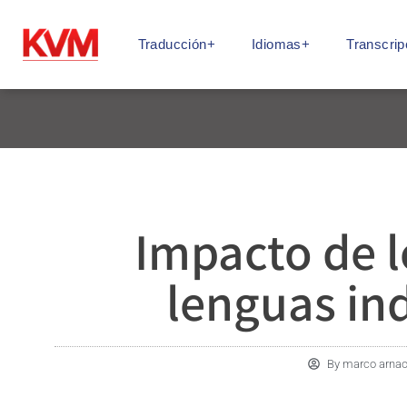
Traducción+
Idiomas+
Transcrip
Impacto de l
lenguas in
By
marco arna