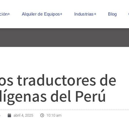
ción+
Alquiler de Equipos+
Industrias+
Blog
os traductores de
dígenas del Perú
o
abril 4, 2025
10:10 am