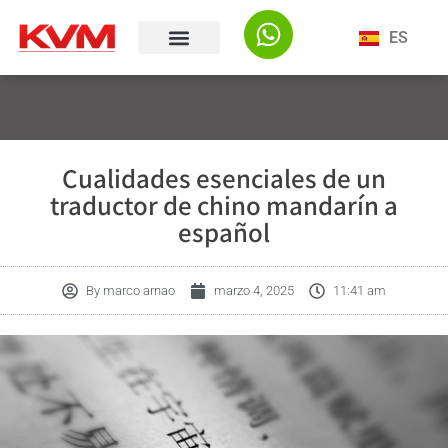
ES
Cualidades esenciales de un
traductor de chino mandarín a
español
By
marco arnao
marzo 4, 2025
11:41 am