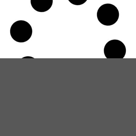
Funciones clave de un traductor de
quechua y otras lenguas originarias en
el Perú
6 de agosto de 2025
No hay comentarios
Los traductores de quechua y otras lenguas
originarias cumplen un rol vital en salud,
educación y participación ciudadana. Descubre
sus funciones clave y cómo ayudan a conectar
culturas en el Perú.