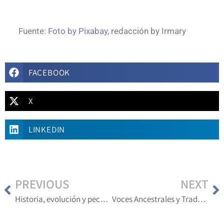
Fuente:
Foto by Pixabay
, redacción by Irmary
FACEBOOK
X
LINKEDIN
PREVIOUS
NEXT
Historia, evolución y peculiaridades de la lengua japonesa
Voces Ancestrales y Traductores Nativos