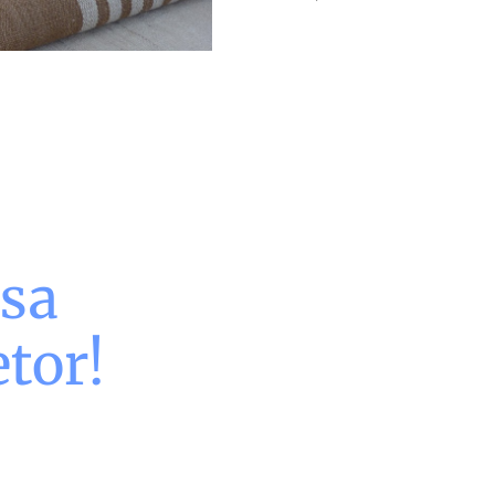
ssa
tor!
ossos
scussões