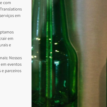
oe com
Translations
 serviços em
daptamos
trair em
rais e
onais: Nossos
e em eventos
s e parceiros