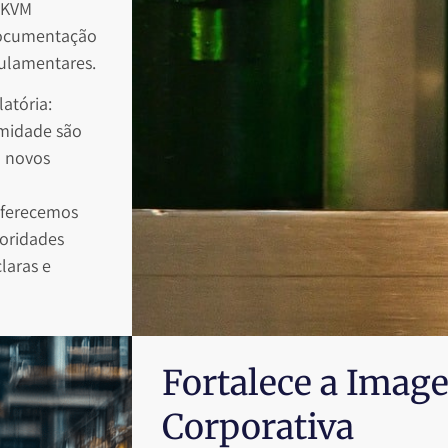
A KVM
documentação
gulamentares.
atória:
midade são
m novos
 Oferecemos
toridades
laras e
Fortalece a Imag
Corporativa