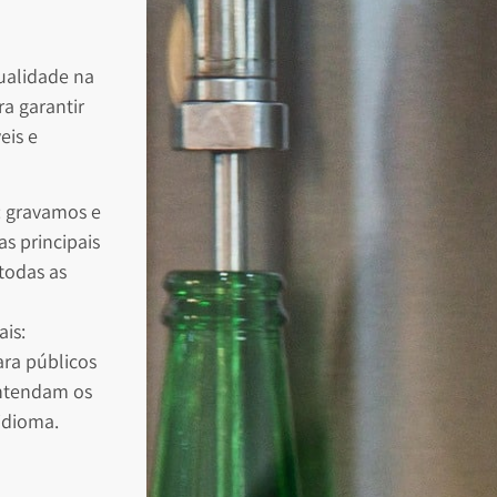
qualidade na
a garantir
eis e
: gravamos e
as principais
todas as
is:
ra públicos
entendam os
idioma.