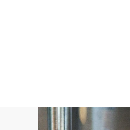
ente
cas.
rmamos
inas e
ssíveis