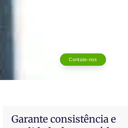
técnicas, logísticas e comerciais sejam totalm
compreendidas, eliminando barreiras linguísti
Tradução de documentação técnica: transfo
manuais de operação, especificações de máqu
guias de manutenção em recursos claros e ace
para equipes de qualquer idioma.
Contate-nos
Garante consistência e