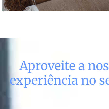
Aproveite a no
experiência no se
Interpretação para reuniões e negociações: N
intérpretes especializados garantem que as di